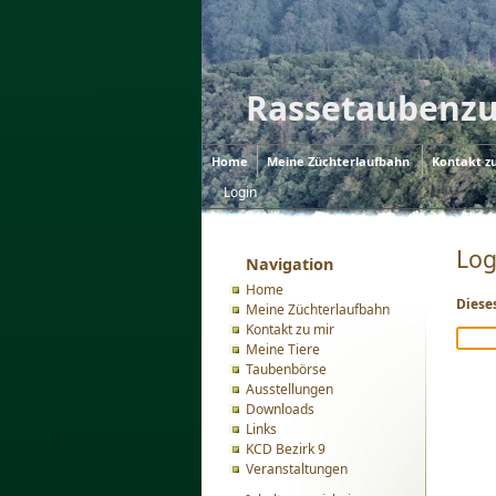
Rassetaubenzu
Home
Meine Züchterlaufbahn
Kontakt z
Login
Log
Navigation
Home
Diese
Meine Züchterlaufbahn
Kontakt zu mir
Meine Tiere
Taubenbörse
Ausstellungen
Downloads
Links
KCD Bezirk 9
Veranstaltungen