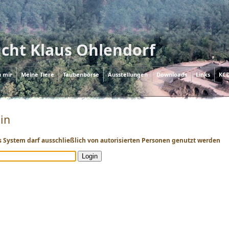
cht Klaus Ohlendorf
u mir
Meine Tiere
Taubenbörse
Ausstellungen
Downloads
Links
KCD
in
s System darf ausschließlich von autorisierten Personen genutzt werden