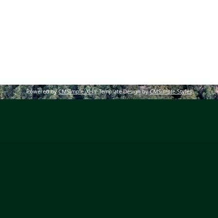
Powered by
CMSimple_XH
| Template Design by
CMSimple-Styles