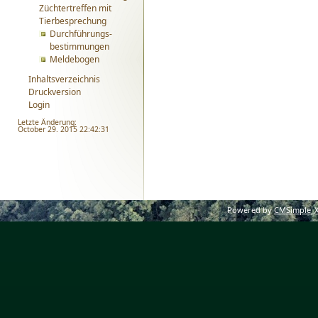
Züchtertreffen mit
Tierbesprechung
Durchführungs-
bestimmungen
Meldebogen
Inhaltsverzeichnis
Druckversion
Login
Letzte Änderung:
October 29. 2015 22:42:31
Powered by
CMSimple_