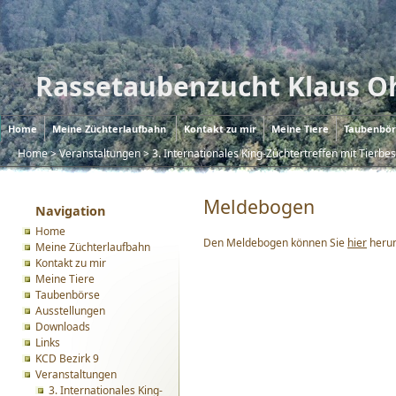
Rassetaubenzucht Klaus O
Home
Meine Züchterlaufbahn
Kontakt zu mir
Meine Tiere
Taubenbör
Home
>
Veranstaltungen
>
3. Internationales King-Züchtertreffen mit Tierb
Meldebogen
Navigation
Home
Den Meldebogen können Sie
hier
herun
Meine Züchterlaufbahn
Kontakt zu mir
Meine Tiere
Taubenbörse
Ausstellungen
Downloads
Links
KCD Bezirk 9
Veranstaltungen
3. Internationales King-