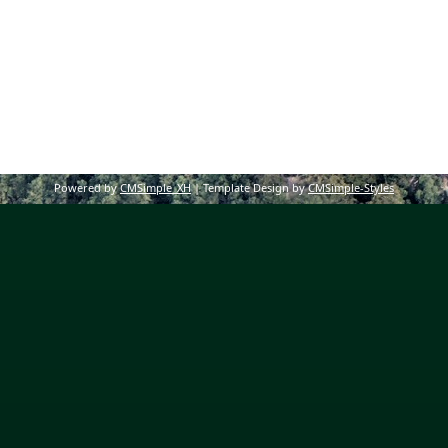
Powered by
CMSimple_XH
| Template Design by
CMSimple-Styles