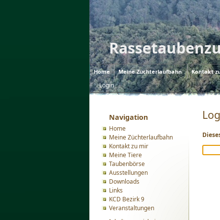
Rassetaubenzu
Home
Meine Züchterlaufbahn
Kontakt z
Login
Log
Navigation
Home
Diese
Meine Züchterlaufbahn
Kontakt zu mir
Meine Tiere
Taubenbörse
Ausstellungen
Downloads
Links
KCD Bezirk 9
Veranstaltungen