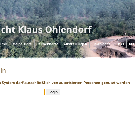
cht Klaus Ohlendorf
u mir
Meine Tiere
Taubenbörse
Ausstellungen
Downloads
Links
KCD
in
s System darf ausschließlich von autorisierten Personen genutzt werden