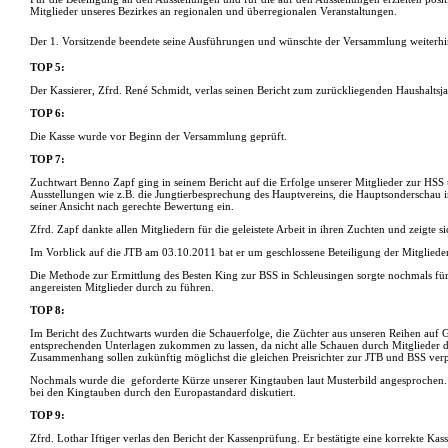
Mitglieder unseres Bezirkes an regionalen und überregionalen Veranstaltungen.
Der 1. Vorsitzende beendete seine Ausführungen und wünschte der Versammlung weiterhin
TOP 5:
Der Kassierer, Zfrd. René Schmidt, verlas seinen Bericht zum zurückliegenden Haushaltsja
TOP 6:
Die Kasse wurde vor Beginn der Versammlung geprüft.
TOP 7:
Zuchtwart Benno Zapf ging in seinem Bericht auf die Erfolge unserer Mitglieder zur HSS u
Ausstellungen wie z.B. die Jungtierbesprechung des Hauptvereins, die Hauptsonderschau in
seiner Ansicht nach gerechte Bewertung ein.
Zfrd. Zapf dankte allen Mitgliedern für die geleistete Arbeit in ihren Zuchten und zeigte s
Im Vorblick auf die JTB am 03.10.2011 bat er um geschlossene Beteiligung der Mitglied
Die Methode zur Ermittlung des Besten King zur BSS in Schleusingen sorgte nochmals für 
angereisten Mitglieder durch zu führen.
TOP 8:
Im Bericht des Zuchtwarts wurden die Schauerfolge, die Züchter aus unseren Reihen auf 
entsprechenden Unterlagen zukommen zu lassen, da nicht alle Schauen durch Mitglieder 
Zusammenhang sollen zukünftig möglichst die gleichen Preisrichter zur JTB und BSS verp
Nochmals wurde die
geforderte Kürze unserer Kingtauben laut Musterbild angesprochen. Z
bei den Kingtauben durch den Europastandard diskutiert.
TOP 9:
Zfrd. Lothar Iftiger verlas den Bericht der Kassenprüfung. Er bestätigte eine korrekte K