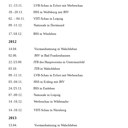
11.-13.11.
LVB-Schau in Erfurt mit Werbeschau
18.–20.11.
HSS in Wolfsburg mit JHV
02. – 04.11.
VDT-Schau in Leipzig
09.-11.12.
Nationale in Dortmund
17./18.12.
BSS in Witzleben
2012
14.04.
Vorstandssitzung in Walschleben
02.06.
JHV in Bad Frankenhausen
22./23.09.
JTB des Hauptvereins in Untermaxfeld
03.10.
JTB in Walschleben
09.-11.11.
LVB-Schau in Erfurt mit Werbeschau
03.-04.11.
HSS in Erding mit JHV
24./25.11.
BSS in Emleben
07.-09.12.
Nationale in Leipzig
14.-16.12.
Werbeschau in Wildetaube
14.-16.12.
VDT-Schau in Nürnberg
2013
13.04.
Vorstandssitzung in Walschleben