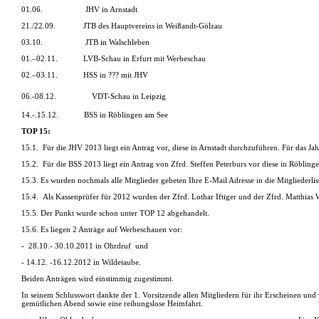
01.06.
JHV in Arnstadt
21./22.09.
JTB des Hauptvereins in Weißandt-Gölzau
03.10.
JTB in Walschleben
01.–02.11.
LVB-Schau in Erfurt mit Werbeschau
02.–03.11.
HSS in ??? mit JHV
06.-08.12.
VDT-Schau in Leipzig
14.-.15.12.
BSS in Röblingen am See
TOP 15:
15.1.
Für die JHV 2013 liegt ein Antrag vor, diese in Arnstadt durchzuführen. Für das Ja
15.2.
Für die BSS 2013 liegt ein Antrag von Zfrd. Steffen Peterburs vor diese in Röbli
15.3. Es wurden nochmals alle Mitglieder gebeten Ihre E-Mail Adresse in die Mitgliederlis
15.4.
Als Kassenprüfer für 2012 wurden der Zfrd. Lothar Iftiger und der Zfrd. Matthias
15.5. Der Punkt wurde schon unter TOP 12 abgehandelt.
15.6. Es liegen 2 Anträge auf Werbeschauen vor:
-
28.10.- 30.10.2011 in Ohrdruf
und
- 14.12. -16.12.2012 in Wildetaube.
Beiden Anträgen wird einstimmig zugestimmt.
In seinem Schlusswort dankte der 1. Vorsitzende allen Mitgliedern für ihr Erscheinen un
gemütlichen Abend sowie eine reibungslose Heimfahrt.