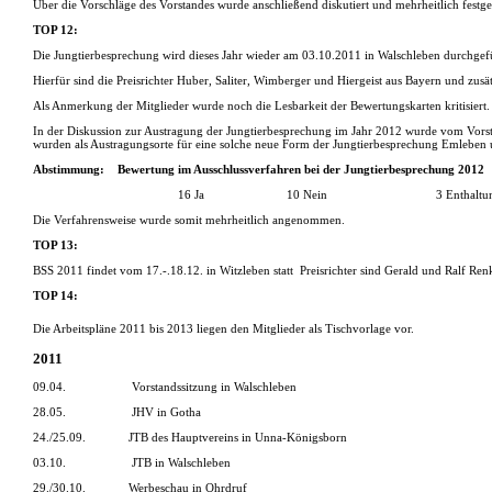
Über die Vorschläge des Vorstandes wurde anschließend diskutiert und mehrheitlich festg
TOP 12:
Die Jungtierbesprechung wird dieses Jahr wieder am 03.10.2011 in Walschleben durchgef
Hierfür sind die Preisrichter Huber, Saliter, Wimberger und Hiergeist aus Bayern und zus
Als Anmerkung der Mitglieder wurde noch die Lesbarkeit der Bewertungskarten kritisiert.
In der Diskussion zur Austragung der Jungtierbesprechung im Jahr 2012 wurde vom Vors
wurden als Austragungsorte für eine solche neue Form der Jungtierbesprechung Emleben
Abstimmung:
Bewertung im Ausschlussverfahren bei der Jungtierbesprechung 2012
16 Ja
10 Nein
3 Enthaltu
Die Verfahrensweise wurde somit mehrheitlich angenommen.
TOP 13:
BSS 2011 findet vom 17.-.18.12. in Witzleben statt
Preisrichter sind Gerald und Ralf Re
TOP 14:
Die Arbeitspläne 2011 bis 2013 liegen den Mitglieder als Tischvorlage vor.
2011
09.04.
Vorstandssitzung in Walschleben
28.05.
JHV in Gotha
24./25.09.
JTB des Hauptvereins in Unna-Königsborn
03.10.
JTB in Walschleben
29./30.10.
Werbeschau in Ohrdruf