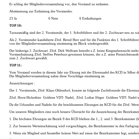
Er schlug der Mitgliederversammlung vor, den Vorstand zu entlasten.
Abstimmung zur Entlastung des Vorstandes:
23 Ja
0 Nein
6 Enthaltungen
TOP 10:
Turnusmäßig sind der 2. Vorsitzende, der 1. Schriftführer und der 2. Zuchtwart neu zu wä
Als 2. Vorsitzender kandidierte Zfrd. Bernd Herr und für die Funktion des 1. Schriftführ
von der Mitgliederversammlung einstimmig im Block wiedergewählt.
Der bisherige 2. Zuchtwart
Zfrd. Dirk Wolfram betreibt z.Z. keine Kingtaubenzucht mehr, 
Vorstandssitzung Zfrd. Steffen Peterburs gewinnen können, der z.Z. seine Preisrichteraus
zum 2. Zuchtwart gewählt.
TOP 11:
Vom Vorstand wurden in diesem Jahr zur Ehrung mit der Ehrennadel des KCD in Silber d
Die Mitgliederversammlung nahm diese Vorschläge einstimmig an.
Auszeichnungen :
Der 1. Vorsitzende, Zfrd. Klaus Ohlendorf, konnte an folgende Zuchtfreunde die Ehre
Zfrd. Horst Hickethier
Goldene VDT- Nadel,
Zfrd. Lothar Iftiger
Goldene VDT- Nadel un
Da die Urkunden und Nadeln für die beschlossenen Ehrungen im KCD für die Zfrd. Werne
Um unseren Mitgliedern eine noch bessere Übersicht für die Auszeichnung der Bezirksmeist
1. Die höchsten Ehrungen im Bezirk 9 des KCD bleiben die 1., 2. und 3. Bezirksmeister (b
2. Zur besseren Werteinschätzung wird vorgeschlagen, die Bezirksmeister in den Farbgru
3. Wenn ein Mitglied und Aussteller keinen Wert auf einen der Bezirksmeister legt, sonde