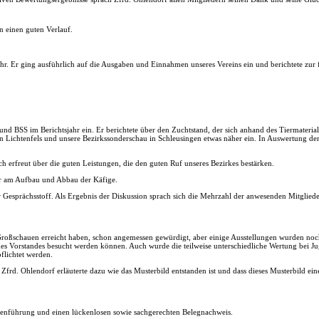
 einen guten Verlauf.
hr. Er ging ausführlich auf die Ausgaben und Einnahmen unseres Vereins ein und berichtete zur 
nd BSS im Berichtsjahr ein. Er berichtete über den Zuchtstand, der sich anhand des Tiermaterial
 Lichtenfels und unsere Bezirkssonderschau in Schleusingen etwas näher ein. In Auswertung der B
ich erfreut über die guten Leistungen, die den guten Ruf unseres Bezirkes bestärken.
er am Aufbau und Abbau der Käfige.
Gesprächsstoff. Als Ergebnis der Diskussion sprach sich die Mehrzahl der anwesenden Mitgliede
Großschauen erreicht haben, schon angemessen gewürdigt, aber einige Ausstellungen wurden noch
des Vorstandes besucht werden können. Auch wurde die teilweise unterschiedliche Wertung bei J
flichtet werden.
frd. Ohlendorf erläuterte dazu wie das Musterbild entstanden ist und dass dieses Musterbild ein
assenführung und einen lückenlosen sowie sachgerechten Belegnachweis.