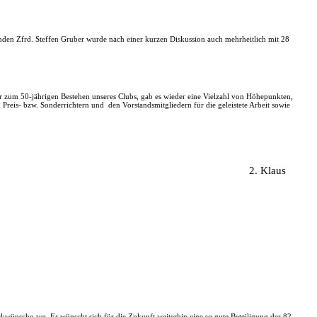
en Zfrd. Steffen Gruber wurde nach einer kurzen Diskussion auch mehrheitlich mit 28
hr zum 50-jährigen Bestehen unseres Clubs, gab es wieder eine Vielzahl von Höhepunkten,
n Preis- bzw. Sonderrichtern und
den Vorstandsmitgliedern für die geleistete Arbeit sowie
2. Klaus
ckwünsche aus. Er wünscht sich für die Zukunft weiterhin eine so gute Beteiligung der 82