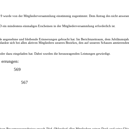
9 wurde von der Mitgliederversammlung einstimmig zugestimmt. Dem Antrag des nicht anwesend
ein mindestens einmaliges Erscheinen in der Mitgliederversammlung erforderlich ist.
 viele angenehme und bleibende Erinnerungen gebracht hat. Im Berichtszeitraum, dem Jubiläumsja
edankte sich bei allen aktiven Mitgliedern unseres Bezirkes, den auf unseren Schauen amtierende
 oder dazu eingeladen hat. Dabei wurden die herausragenden Leistungen gewürdigt.
 errungen:
569
567
itiven Bewertungsergebnisse sprach Zfrd. Ohlendorf allen Mitgliedern seinen Dank und seine Glü