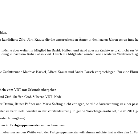
hlen.
ers kandidierte Zfrd. Jörn Krause die die entsprechenden Ämter in den letzten Jahren schon inne 
möchte aber weiterhin Mitglied im Bezirk bleiben und stand aber als Zuchtwart z.Z. nicht zur Ve
bildung in Sachsen- Anhalt absolviert. Durch die Mitglieder wurden keine weiteren Wahlvorschlä
ie Zuchtfreunde Matthias Häckel, Alfred Krause und Andre Porsch vorgeschlagen. Für eine Ehr
nnadeln vom VDT mit Urkunde übergeben:
d Zfrd. Steffen Groß Silberne VDT- Nadel.
r Damm, Rainer Poßner und Mario Söffing nicht vorlagen, wird die Auszeichnung zu einer pass
er zu vermitteln, wurden in der Vorstandssitzung folgende Vorschläge erarbeitet, die ab 2011 ge
esten 6 Jungtiere)
ppen in
Farbgruppenmeister
um zu benennen.
rn lieber nur an den Wettbewerb der Farbgruppenmeister teilnehmen möchte, hat er dies den 1. Vor