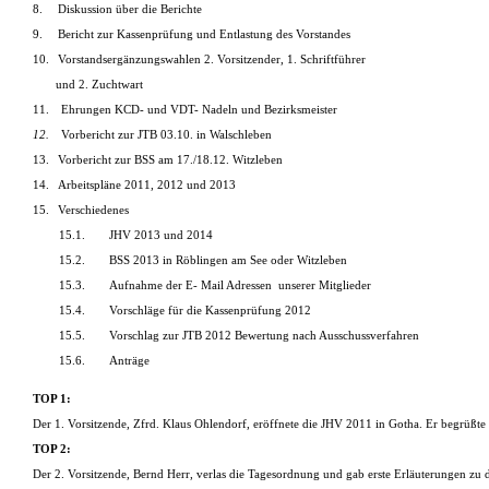
8.
Diskussion über die Berichte
9.
Bericht zur Kassenprüfung und Entlastung des Vorstandes
10.
Vorstandsergänzungswahlen 2. Vorsitzender, 1. Schriftführer
und 2. Zuchtwart
11.
Ehrungen KCD- und VDT- Nadeln und Bezirksmeister
12.
Vorbericht zur JTB 03.10. in Walschleben
13.
Vorbericht zur BSS am 17./18.12. Witzleben
14.
Arbeitspläne 2011, 2012 und 2013
15.
Verschiedenes
15.1.
JHV 2013 und 2014
15.2.
BSS 2013 in Röblingen am See oder Witzleben
15.3.
Aufnahme der E- Mail Adressen
unserer Mitglieder
15.4.
Vorschläge für die Kassenprüfung 2012
15.5.
Vorschlag zur JTB 2012 Bewertung nach Ausschussverfahren
15.6.
Anträge
TOP 1:
Der 1. Vorsitzende, Zfrd. Klaus Ohlendorf, eröffnete die JHV 2011 in Gotha. Er begrüßt
TOP 2:
Der 2. Vorsitzende, Bernd Herr, verlas die Tagesordnung und gab erste Erläuterungen 