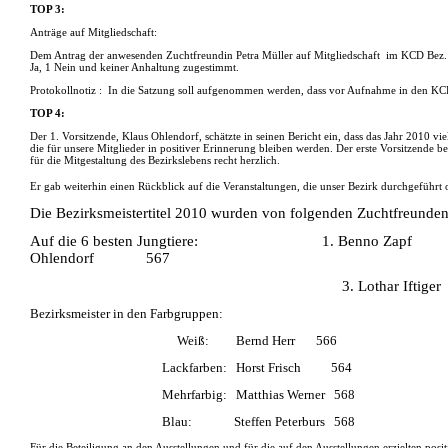
TOP 3:
Anträge auf Mitgliedschaft:
Dem Antrag der anwesenden Zuchtfreundin Petra Müller auf Mitgliedschaft
im KCD Bez. 
Ja, 1 Nein und keiner Anhaltung zugestimmt.
Protokollnotiz :
In die Satzung soll aufgenommen werden, dass vor Aufnahme in den KCD 
TOP 4:
Der 1. Vorsitzende, Klaus Ohlendorf, schätzte in seinen Bericht ein, dass das Jahr 2010
die für unsere Mitglieder in positiver Erinnerung bleiben werden. Der erste Vorsitzende b
für die Mitgestaltung des Bezirkslebens recht herzlich.
Er gab weiterhin einen Rückblick auf die Veranstaltungen, die unser Bezirk durchgeführt
Die Bezirksmeistertitel 2010 wurden von folgenden Zuchtfreunden
Auf die 6 besten Jungtiere:
1. Benno Zapf
Ohlendorf
567
3. Lothar Iftiger
Bezirksmeister in den Farbgruppen:
Weiß: Bernd Herr 566
Lackfarben: Horst Frisch 564
Mehrfarbig: Matthias Werner 568
Blau: Steffen Peterburs 568
Für die Beteiligung an den Ausstellungen und für die auf den Ausstellungen erzielten pos