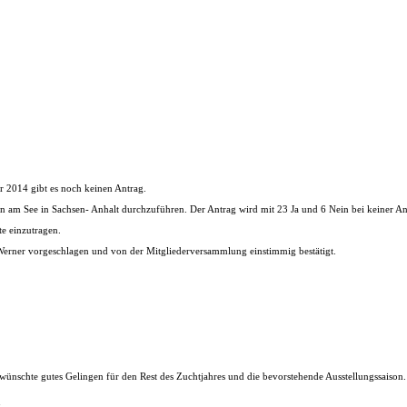
hr 2014 gibt es noch keinen Antrag.
ngen am See in Sachsen- Anhalt durchzuführen. Der Antrag wird mit 23 Ja und 6 Nein bei keiner
te einzutragen.
 Werner vorgeschlagen und von der Mitgliederversammlung einstimmig bestätigt.
d wünschte gutes Gelingen für den Rest des Zuchtjahres und die bevorstehende Ausstellungssaiso