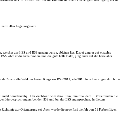
finanziellen Lage insgesamt.
s, welches zur HSS und BSS gezeigt wurde, ableiten lies. Dabei ging er auf einzelne
SS lobte er die Schauvoliere und die gute helle Halle, ging auch auf die harte aber
r dafür aus, die Wahl des besten Kings zur BSS 2011, wie 2010 in Schleusingen durch die
 nicht berücksichtigt. Der Zuchtwart wies darauf hin, ihm bzw. dem 1. Vorsitzenden die
ugendtierbesprechungen, bei der HSS und bei der BSS angesprochen. In diesem
e Richtlinie zur Orientierung sei. Auch wurde die neue Farbvielfalt von 51 Farbschlägen