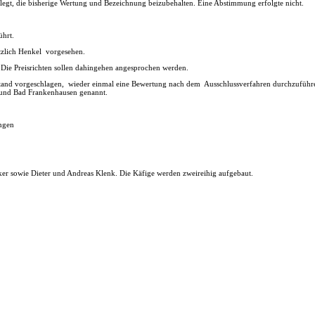
elegt, die bisherige Wertung und Bezeichnung beizubehalten. Eine Abstimmung erfolgte nicht.
ührt.
ätzlich Henkel
vorgesehen.
 Die Preisrichten sollen dahingehen angesprochen werden.
tand vorgeschlagen,
wieder einmal eine Bewertung nach dem
Ausschlussverfahren durchzuführe
 und Bad Frankenhausen genannt.
ngen
nker sowie Dieter und Andreas Klenk. Die Käfige werden zweireihig aufgebaut.